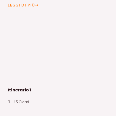
LEGGI DI PIÙ
Itinerario 1
15 Giorni
Lorem ipsum sit amet.